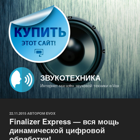
Перейти
к
содержимому
ЗВУКОТЕХНИКА
Интернет-магазин звуковой техники e-Vox
ОПУБЛИКОВАНО
22.11.2015
АВТОРОМ
EVOX
Finalizer Express — вся мощь
динамической цифровой
обработки!