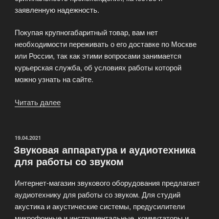
заявленную надежность.
Покупая крупногабаритный товар, вам нет
необходимости переживать о его доставке по Москве
или России, так как этими вопросами занимается
курьерская служба, об условиях работы которой
можно узнать на сайте.
Читать далее
«Интернет-
магазин
звукового
оборудования
ОПУБЛИКОВАНО
19.04.2021
Звуковая аппаратура и аудиотехника
e-
для работы со звуком
Vox»
Интернет-магазин звукового оборудования предлагает
аудиотехнику для работы со звуком. Для студий
акустика и акустические системы, предусилители
микрофонные и инструментальные, коммутаторы и