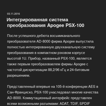
оборудование
и
музыкальные
ОПУБЛИКОВАНО
03.11.2016
Интегрированная система
инструменты»
преобразования Apogee PSX-100
После успешного дебюта восьмиканального
преобразователя AD-8000 фирма Apogee выпустила
полностью интегрированную двухканальную систему
преобразования в компактном рэковом корпусе
высотой 1U. Прибор, названный PSX-100, является
также первым преобразоваелем фирмы Apogee с
частотой дискретизации 88,2/96 кГц и 24-битовым
разрешением.
Представленный впервые на 105-й конференции AES в
Сан-Франциско, PSX-100 унаследовал многие качества
AD-8000. Коммутационный интерфейс представлен
всеми возможными разъемами: ADAT, TDIF, SPDIF