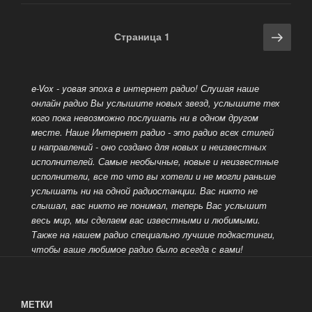
организации
вещания
Навигация
Сле
Страница
1
с
по
стра
временным
записям
сдвигом»
e-Vox - yовая эпоха в интернет радио! Слушая наше
онлайн радио Вы услышите новых звезд, услышите тех
кого пока невозможно послушать ни в одном другом
месте. Наше Интернет радио - это радио всех стилей
и направлений - оно создано для новых
и неизвестных
исполнителей. Самые необычные, новые и неизвестные
исполнители, все то что вы хотели и не могли раньше
услышать ни на одной радиостанции. Вас никто не
слышал, вас никто не понимал, теперь Вас услышит
весь мир, мы сделаем вас известными и любимыми.
Также на нашем радио специально лучшие подкастинги,
чтобы ваше любимое радио было всегда с вами!
МЕТКИ