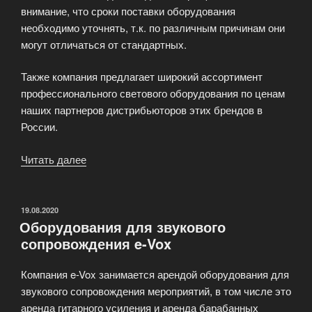
внимание, что сроки поставки оборудования
необходимо уточнять, т.к. по различным причинам они
могут отличаться от стандартных.
Также компания предлагает широкий ассортимент
профессионального светового оборудования по ценам
наших партнеров дистрибьюторов этих брендов в
России.
Читать далее
«Поставка
профессионального
звукового
и
ОПУБЛИКОВАНО
19.08.2020
Оборудования для звукового
вещательного
сопровождения e-Vox
оборудования»
Компания e-Vox занимается арендой оборудования для
звукового сопровождения мероприятий, в том числе это
аренда гитарного усиления и аренда барабанных