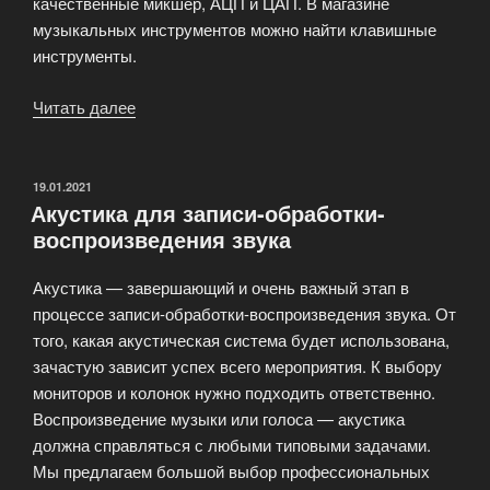
качественные микшер, АЦП и ЦАП. В магазине
музыкальных инструментов можно найти клавишные
инструменты.
Читать далее
«Звуковая
аппаратура
и
аудиотехника
ОПУБЛИКОВАНО
19.01.2021
Акустика для записи-обработки-
для
воспроизведения звука
работы
со
Акустика — завершающий и очень важный этап в
звуком»
процессе записи-обработки-воспроизведения звука. От
того, какая акустическая система будет использована,
зачастую зависит успех всего мероприятия. К выбору
мониторов и колонок нужно подходить ответственно.
Воспроизведение музыки или голоса — акустика
должна справляться с любыми типовыми задачами.
Мы предлагаем большой выбор профессиональных