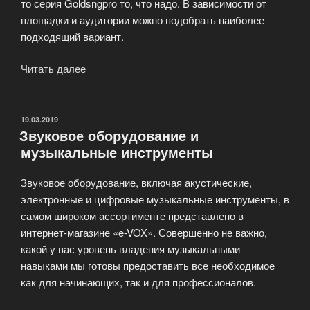
то серия Goldsngpro то, что надо. В зависимости от
площадки и аудитории можно подобрать наиболее
подходящий вариант.
Читать далее
«Активная
акустика
предназначена
для
ОПУБЛИКОВАНО
19.03.2019
Звуковое оборудование и
озвучивания
музыкальные инструменты
концертных
площадок»
Звуковое оборудование, включая акустические,
электронные и цифровые музыкальные инструменты, в
самом широком ассортименте представлено в
интернет-магазине «e-VOX». Совершенно не важно,
какой у вас уровень владения музыкальными
навыками мы готовы предоставить все необходимое
как для начинающих, так и для профессионалов.