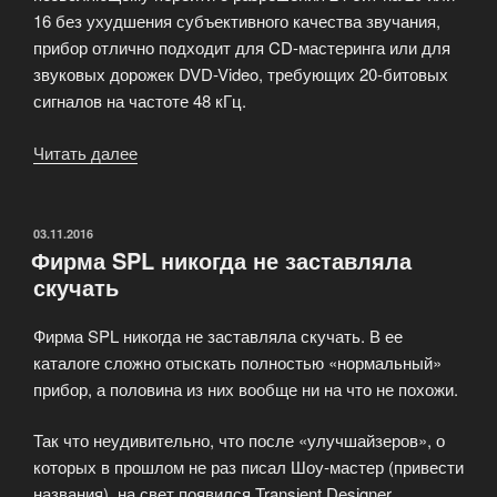
16 без ухудшения субъективного качества звучания,
прибор отлично подходит для CD-мастеринга или для
звуковых дорожек DVD-Video, требующих 20-битовых
сигналов на частоте 48 кГц.
Читать далее
«Интегрированная
система
преобразования
Apogee
ОПУБЛИКОВАНО
03.11.2016
Фирма SPL никогда не заставляла
PSX-
скучать
100»
Фирма SPL никогда не заставляла скучать. В ее
каталоге сложно отыскать полностью «нормальный»
прибор, а половина из них вообще ни на что не похожи.
Так что неудивительно, что после «улучшайзеров», о
которых в прошлом не раз писал Шоу-мастер (привести
названия), на свет появился Transient Designer,