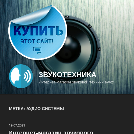
Перейти
к
содержимому
ЗВУКОТЕХНИКА
Интернет-магазин звуковой техники e-Vox
МЕТКА: АУДИО СИСТЕМЫ
ОПУБЛИКОВАНО
19.07.2021
Интернет-магазин звукового