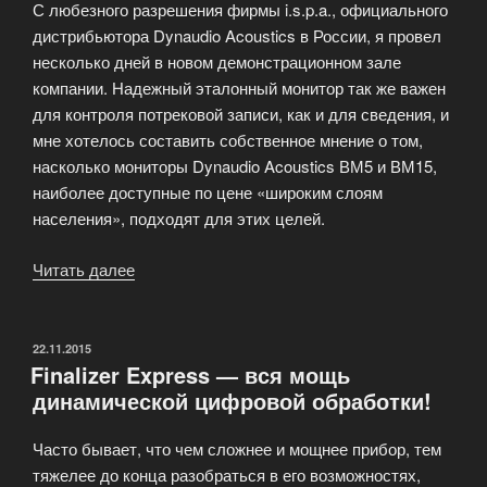
С любезного разрешения фирмы i.s.p.a., официального
дистрибьютора Dynaudio Acoustics в России, я провел
несколько дней в новом демонстрационном зале
компании. Надежный эталонный монитор так же важен
для контроля потрековой записи, как и для сведения, и
мне хотелось составить собственное мнение о том,
насколько мониторы Dynaudio Acoustics ВМ5 и ВМ15,
наиболее доступные по цене «широким слоям
населения», подходят для этих целей.
Читать далее
«Эталонные
мониторы
ближнего
поля
ОПУБЛИКОВАНО
22.11.2015
Finalizer Express — вся мощь
Dynaudio
динамической цифровой обработки!
Acoustics»
Часто бывает, что чем сложнее и мощнее прибор, тем
тяжелее до конца разобраться в его возможностях,