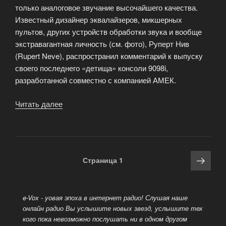
только аналоговое звучание высочайшего качества.
Известный дизайнер эквалайзеров, микшерных
пультов, других устройств обработки звука и вообще
экстравагантная личность (см. фото), Руперт Нив
(Rupert Neve), распространил комментарий к выпуску
своего последнего «детища» консоли 9098i,
разработанной совместно с компанией АМЕК.
Читать далее
«Микшерная
консоль
АМЕК»
Навигация
Сле
Страница
1
по
стра
записям
e-Vox - yовая эпоха в интернет радио! Слушая наше
онлайн радио Вы услышите новых звезд, услышите тех
кого пока невозможно послушать ни в одном другом