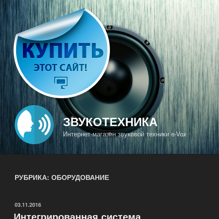
Перейти
к
содержимому
ЗВУКОТЕХНИКА
Интернет-магазин звуковой техники e-Vox
РУБРИКА: ОБОРУДОВАНИЕ
ОПУБЛИКОВАНО
03.11.2016
Интегрированная система