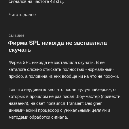
сигналов на частоте 48 кГц.
Читать далее
«Интегрированная
система
преобразования
Apogee
ОПУБЛИКОВАНО
03.11.2016
Фирма SPL никогда не заставляла
PSX-
скучать
100»
Фирма SPL никогда не заставляла скучать. В ее
каталоге сложно отыскать полностью «нормальный»
прибор, а половина из них вообще ни на что не похожи.
Так что неудивительно, что после «улучшайзеров», о
которых в прошлом не раз писал Шоу-мастер (привести
названия), на свет появился Transient Designer,
динамический процессор с уникальными целями и
методами обработки сигнала.