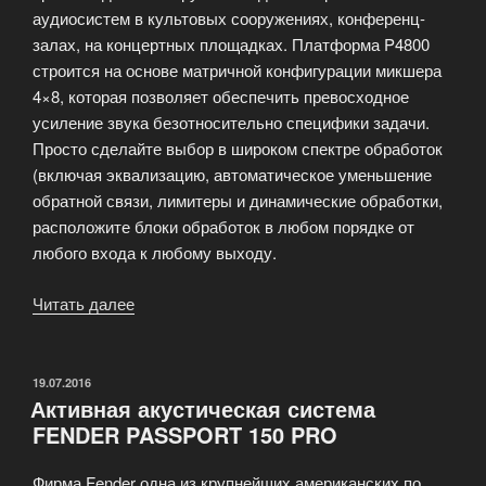
аудиосистем в культовых сооружениях, конференц-
залах, на концертных площадках. Платформа P4800
строится на основе матричной конфигурации микшера
4×8, которая позволяет обеспечить превосходное
усиление звука безотносительно специфики задачи.
Просто сделайте выбор в широком спектре обработок
(включая эквализацию, автоматическое уменьшение
обратной связи, лимитеры и динамические обработки,
расположите блоки обработок в любом порядке от
любого входа к любому выходу.
Читать далее
«Мультиканальный
системный
процессор»
ОПУБЛИКОВАНО
19.07.2016
Активная акустическая система
FENDER PASSPORT 150 PRO
Фирма Fender одна из крупнейших американских по