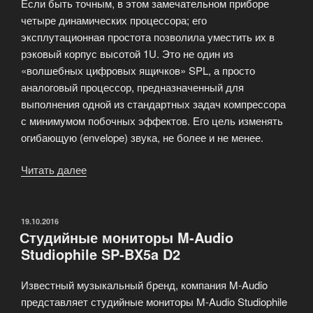
Если быть точным, в этом замечательном приборе
четыре динамических процессора; его
эксплутационная простота позволила уместить их в
рэковый корпус высотой 1U. Это не один из
«волшебных цифровых ящичков» SPL, а просто
аналоговый процессор, предназначенный для
выполнения одной из стандартных задач компрессора
с минимумом побочных эффектов. Его цель изменять
огибающую (envelope) звука, не более и не менее.
Читать далее
«Фирма
SPL
никогда
не
ОПУБЛИКОВАНО
19.10.2016
Студийные мониторы M-Audio
заставляла
Studiophile SP-BX5a D2
скучать»
Известный музыкальный бренд, компания M-Audio
представляет студийные мониторы M-Audio Studiophile