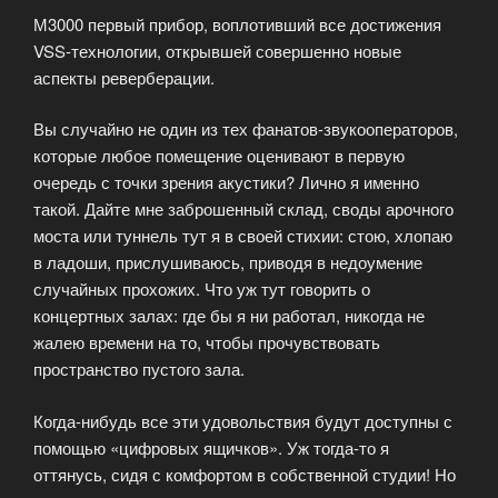
М3000 первый прибор, воплотивший все достижения
обработки!»
VSS-технологии, открывшей совершенно новые
аспекты реверберации.
Вы случайно не один из тех фанатов-звукооператоров,
которые любое помещение оценивают в первую
очередь с точки зрения акустики? Лично я именно
такой. Дайте мне заброшенный склад, своды арочного
моста или туннель тут я в своей стихии: стою, хлопаю
в ладоши, прислушиваюсь, приводя в недоумение
случайных прохожих. Что уж тут говорить о
концертных залах: где бы я ни работал, никогда не
жалею времени на то, чтобы прочувствовать
пространство пустого зала.
Когда-нибудь все эти удовольствия будут доступны с
помощью «цифровых ящичков». Уж тогда-то я
оттянусь, сидя с комфортом в собственной студии! Но