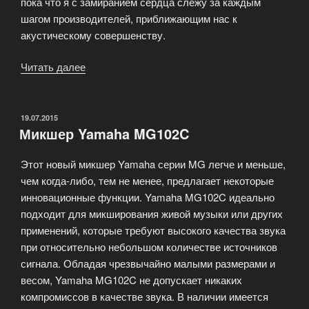
пока что я с замиранием сердца слежу за каждым
шагом производителей, приближающим нас к
акустическому совершенству.
Читать далее
«Прибор
воплотивший
все
достижения
ОПУБЛИКОВАНО
19.07.2015
Микшер Yamaha MG102C
VSS-
технологии»
Этот новый микшер Yamaha серии MG легче и меньше,
чем когда-либо, тем не менее, предлагает некоторые
инновационные функции. Yamaha MG102C идеально
подходит для микширования живой музыки или других
применений, которые требуют высокого качества звука
при относительно небольшом количестве источников
сигнала. Обладая чрезвычайно малыми размерами и
весом, Yamaha MG102C не допускает никаких
компромиссов в качестве звука. В наличии имеется