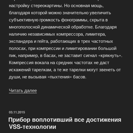
настройку стереокартины. Но основная мощь,
благодаря которой можно значительно увеличить
субъективную громкость фонограммы, скрыта в
многополосной динамической обработке. Благодаря
наличию независимых компрессора, лимитера,
экспандера и гейта, работающих в трех частотных
полосах, при компрессии и лимитировании большой
пик, например, в басах, не заставит сигнал «крякнуть».
Компрессия вокала на средних частотах не даст
искажений тарелкам, а те же тарелки могут звенеть от
души, не вызывая «пыхтения» басов.
Читать далее
«Finalizer
Express
—
вся
ОПУБЛИКОВАНО
03.11.2015
Прибор воплотивший все достижения
мощь
VSS-технологии
динамической
цифровой