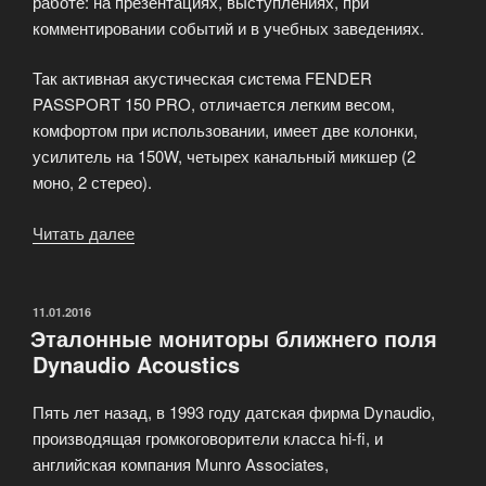
работе: на презентациях, выступлениях, при
комментировании событий и в учебных заведениях.
Так активная акустическая система FENDER
PASSPORT 150 PRO, отличается легким весом,
комфортом при использовании, имеет две колонки,
усилитель на 150W, четырех канальный микшер (2
моно, 2 стерео).
Читать далее
«Активная
акустическая
система
FENDER
ОПУБЛИКОВАНО
11.01.2016
Эталонные мониторы ближнего поля
PASSPORT
Dynaudio Acoustics
150
PRO»
Пять лет назад, в 1993 году датская фирма Dynaudio,
производящая громкоговорители класса hi-fi, и
английская компания Munro Associates,