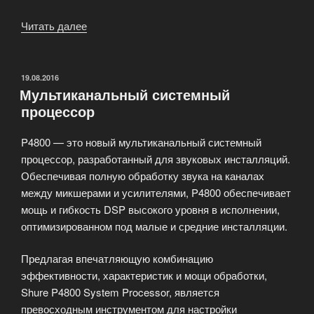
Читать далее
«Студийные
мониторы
M-
Audio
ОПУБЛИКОВАНО
19.08.2016
Мультиканальный системный
Studiophile
процессор
SP-
BX5a
P4800 — это новый мультиканальный системный
D2»
процессор, разработанный для звуковых инсталляций.
Обеспечивая полную обработку звука на каналах
между микшерами и усилителями, P4800 обеспечивает
мощь и гибкость DSP высокого уровня в исполнении,
оптимизированном под малые и средние инсталляции.
Предлагая впечатляющую комбинацию
эффективности, характеристик и мощи обработки,
Shure P4800 System Processor, является
превосходным инструментом для настройки