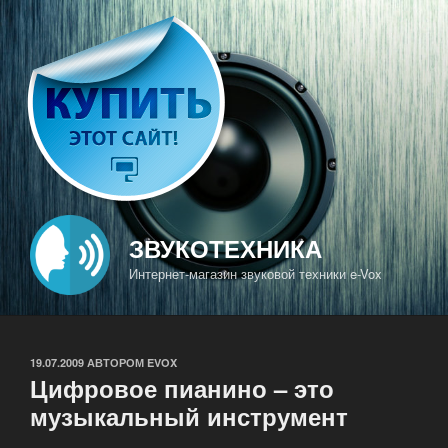
Перейти
к
содержимому
ЗВУКОТЕХНИКА
Интернет-магазин звуковой техники e-Vox
ОПУБЛИКОВАНО
19.07.2009
АВТОРОМ
EVOX
Цифровое пианино – это
музыкальный инструмент