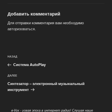
Добавить комментарий
Для отправки комментария вам необходимо
авторизоваться
.
Навигация
Предыдущая
НАЗАД
по
запись:
записям
Система AutoPlay
Следующая
ДАЛЕЕ
запись
Синтезатор – электронный музыкальный
инструмент
e-Vox - yовая эпоха в интернет радио! Слушая наше