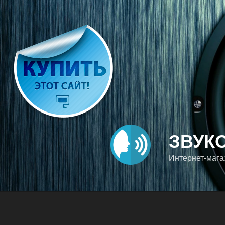
Перейти
к
содержимому
ЗВУК
Интернет-магаз