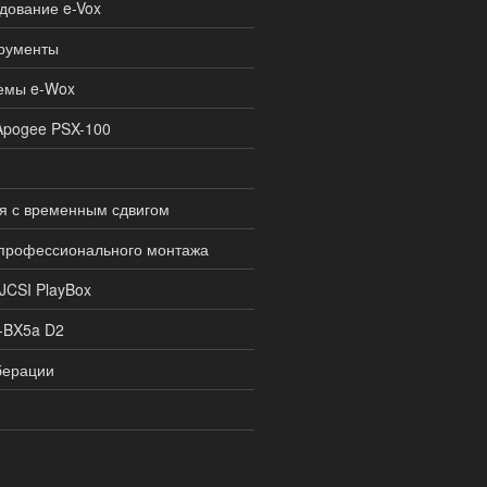
дование e-Vox
трументы
темы e-Wox
Apogee PSX-100
я с временным сдвигом
я профессионального монтажа
JCSI PlayBox
P-BX5a D2
берации