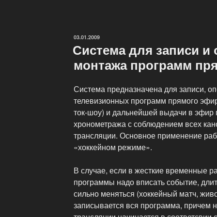
повышение
квалификации
технических
ОПУБЛИКОВАНО
03.01.2009
специалистов»
Система для записи и
монтажа программ пр
Система предназначена для записи, о
телевизионных программ прямого эфир
ток-шоу) и дальнейшей выдачи в эфир 
хронометража с соблюдением всех кан
трансляции. Основное применение раб
«хоккейном режиме».
В случае, если в жесткие временные р
программы надо вписать событие, длит
сильно меняться (хоккейный матч, живой
записывается вся программа, причем 
трансляции начинается в соответсвии 