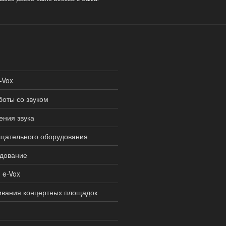
-Vox
боты со звуком
ения звука
ещательного оборудования
удование
 e-Vox
чивания концертных площадок