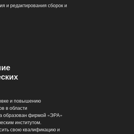
ия и редактирования сборок и
ние
еских
товке и повышению
ов в области
а образован фирмой «ЭРА»
еским институтом.
сить свою квалификацию и