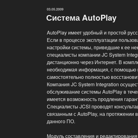
ОПУБЛИКОВАНО
03.05.2009
Система AutoPlay
AutoPlay имеет удобный и простой рус
Если в процессе эксплуатации пользо
настройки системы, приведшие к ее не
специалисты компании JC System Integr
дистанционно через Интернет. В компл
необходимая информация, с помощью 
самостоятельно полностью восстановит
Компания JC System Integration осуще
обслуживание системы AutoPlay в течен
имеется возможность продления гаранти
Специалисты JCSI проводят консульта
связанным с AutoPlay, на протяжении в
данного ПО.
Модуль составления и редактирования