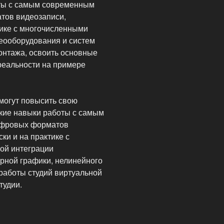
оты с самым современным
тов видеозаписи,
тике с многочисленными
еооборудования и систем
онтажа, освоить основные
реальности на примере
могут повысить свою
кие навыки работы с самым
ифровых форматов
ки и на практике с
ой интеграции
рной графики, нелинейного
работы студий виртуальной
тудии.