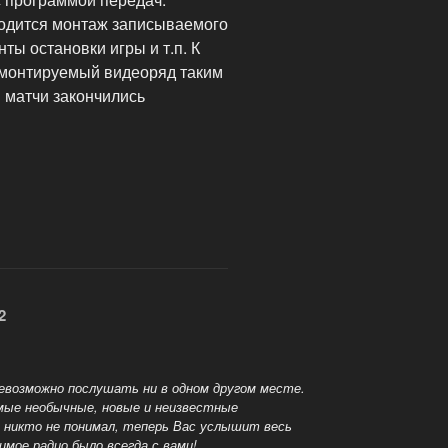
одится монтаж записываемого
ы остановки игры и т.п. К
 монтируемый видеоряд таким
и матчи закончились
Страница
2
ница
невозможно послушать ни в одном другом месте.
мые необычные, новые и неизвестные
с никто не понимал, теперь Вас услышит весь
мое радио было всегда с вами!