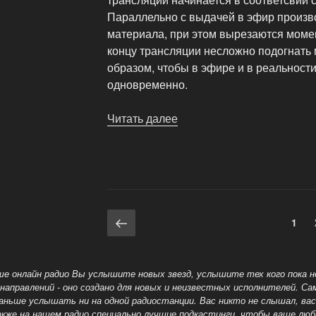
Параллельно с выдачей в эфир произв
материала, при этом вырезаются момент
концу трансляции несложно подогнать
образом, чтобы в эфире и в реальност
одновременно.
Читать далее
«Система
для
записи
и
оперативного
монтажа
Навигация
Предыдущая
программ
Стра
1
страница
прямого
по
эфира»
записям
наше онлайн радио Вы услышите новых звезд, услышите тех кого пока 
направлений - оно создано для новых
и неизвестных исполнителей. Са
раньше услышать ни на одной радиостанции. Вас никто не слышал, ва
акже на нашем радио специально лучшие подкастинги, чтобы ваше люби