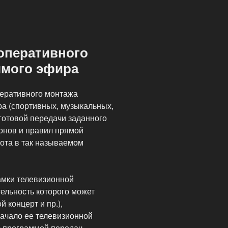
 оперативного
ямого эфира
перативного монтажа
а (спортивных, музыкальных,
готовой передачи заданного
онов и правил прямой
ота в так называемом
амки телевизионной
ельность которого может
 концерт и пр.),
начало ее телевизионной
с программой передач.